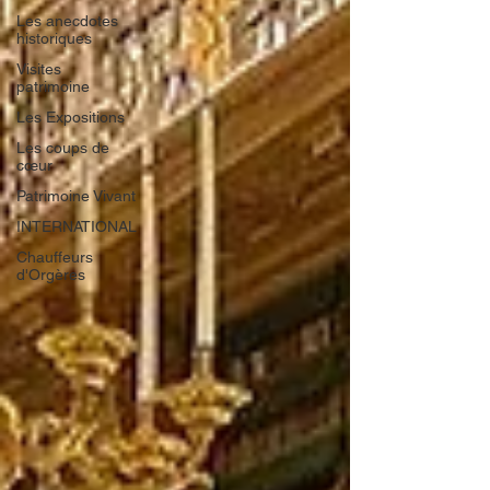
Les anecdotes
historiques
Visites
patrimoine
Les Expositions
Les coups de
cœur
Patrimoine Vivant
INTERNATIONAL
Chauffeurs
d'Orgères