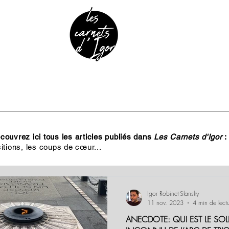
URE & PATRIMOINE
ANECDOTES
PODCAST
ouvrez ici tous les articles publiés dans
Les Carnets d'Igor
:
itions, les coups de cœur...
Igor Robinet-Slansky
11 nov. 2023
4 min de lect
ANECDOTE: QUI EST LE SOL