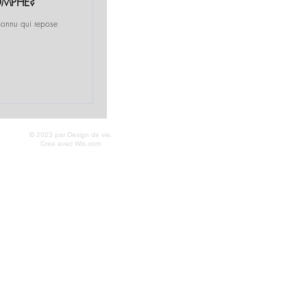
OMPHE?
nconnu qui repose
© 2023 par Design de vie.
Créé avec
Wix.com