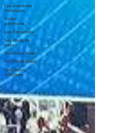
Les anecdotes
historiques
Visites
patrimoine
Les Expositions
Les coups de
cœur
Patrimoine Vivant
INTERNATIONAL
Chauffeurs
d'Orgères