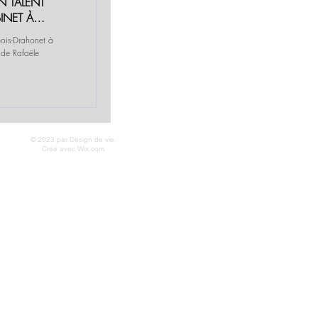
N TALENT
INET À
bois-Drahonet à
 de Rafaële
© 2023 par Design de vie.
Créé avec
Wix.com