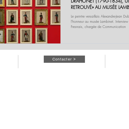
DRAHONET (1790-1834), U
RETROUVÉ» AU MUSÉE LAMB
VERSAILLES
Le peintre versaillais Alexandre-Jean Du
l'honneur au musée Lambinet. Interview
Fresnais, chargée de Communication
Contacter