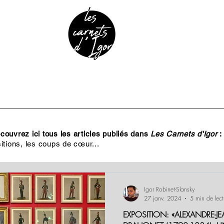
URE & PATRIMOINE
ANECDOTES
PODCAST
ouvrez ici tous les articles publiés dans
Les Carnets d'Igor
:
itions, les coups de cœur...
Igor Robinet-Slansky
27 janv. 2024
5 min de lect
EXPOSITION: «ALEXANDRE-J