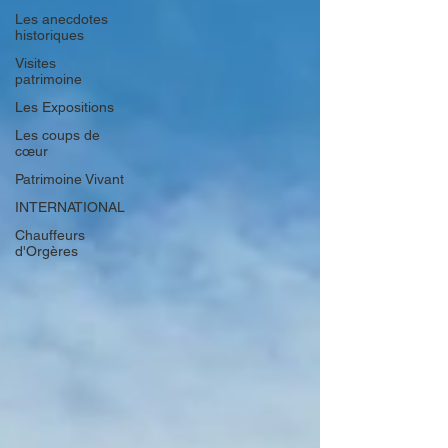
Les anecdotes
historiques
Visites
patrimoine
Les Expositions
Les coups de
cœur
Patrimoine Vivant
INTERNATIONAL
Chauffeurs
d'Orgères