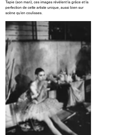
Tapie (son mari), ces images révèlent la grâce et la 
perfection de cette artiste unique, aussi bien sur 
scène qu'en coulisses.