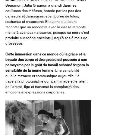
sa vie. 
Grâce à sa mère, la danseuse étoile Tessa 
Beaumont, Julia Gragnon a grandi dans les 
coulisses des théâtres, bercée par les pas des 
danseurs et danseuses, et entourée de tutus, 
costumes et chaussons. Elle aime d’ailleurs 
raconter que sa rencontre avec la danse remonte 
même à avant sa naissance, puisque sa mère s’est 
produite sur scène enceinte jusqu’à ses 5 mois de 
grossesse.
Cette immersion dans ce monde où la grâce et la 
beauté des corps et des gestes est poussée à son 
paroxysme par le goût du travail acharné forgera la 
sensibilité de la jeune femme. 
Une sensibilité 
qu’elle retrouve et communique aujourd'hui à 
travers la photographie qui, par l’image et le talent 
de l’artiste, fige et transmet la complexité des 
émotions et expressions corporelles.