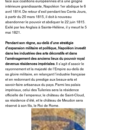
face aux coalitions européennes et à une grogne 
intérieure grandissante, Napoléon 1er abdique le 6 
avril 1814. De retour d’exil pendant les Cents Jours, 
à partir du 20 mars 1815, il doit à nouveau 
abandonner le pouvoir et abdiquer le 22 juin 1815. 
Exilé par les Anglais à Sainte-Hélène, il y meurt le 5 
mai 1821.
Pendant son règne, au-delà d’une stratégie 
d’expansion militaire et politique, Napoléon investit 
dans les industries des arts décoratifs et dans 
l’aménagement des anciens lieux du pouvoir royal 
devenus résidences impériales
. Il s’agit d’assoir le 
rayonnement et la majesté de l’Empire au-delà de 
sa gloire militaire, en relançant l’industrie française 
et en redonnant du prestige aux beaux-arts et 
savoir-faire artisanaux du pays. Parmi les palais 
impériaux, celui des Tuileries sera la résidence 
officielle de l’empereur, le château de Saint-Cloud, 
sa résidence d’été, et le château de Meudon sera 
réservé à son fils, le Roi de Rome. 