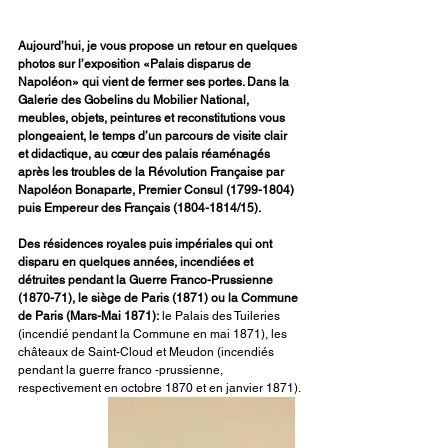
Aujourd’hui, je vous propose un retour en quelques 
photos sur l’exposition «Palais disparus de 
Napoléon» qui vient de fermer ses portes. Dans la 
Galerie des Gobelins du Mobilier National, 
meubles, objets, peintures et reconstitutions vous 
plongeaient, le temps d’un parcours de visite clair 
et didactique, au cœur des palais réaménagés 
après les troubles de la Révolution Française par 
Napoléon Bonaparte, Premier Consul (1799-1804) 
puis Empereur des Français (1804-1814/15).
Des résidences royales puis impériales qui ont 
disparu en quelques années, incendiées et 
détruites pendant la Guerre Franco-Prussienne 
(1870-71), le siège de Paris (1871) ou la Commune 
de Paris (Mars-Mai 1871):
 le Palais des Tuileries 
(incendié pendant la Commune en mai 1871), les 
châteaux de Saint-Cloud et Meudon (incendiés 
pendant la guerre franco -prussienne, 
respectivement en octobre 1870 et en janvier 1871).