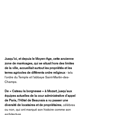
Jusqu’ici, et depuis le Moyen-Age, cette ancienne 
zone de marécages, qui se situait hors des limites 
de la ville, accueillait surtout les propriétés et les 
terres agricoles de différents ordre religieux
 - tels 
l'ordre du Temple et l'abbaye Saint-Martin-des-
Champs.
De « Cateau la borgnesse » à Mozart, jusqu’aux 
équipes actuelles de la cour administrative d’appel 
de Paris, l’Hôtel de Beauvais a vu passer une 
diversité de locataires et de propriétaires
, célèbres 
ou non, qui ont marqué son histoire comme son 
architecture.