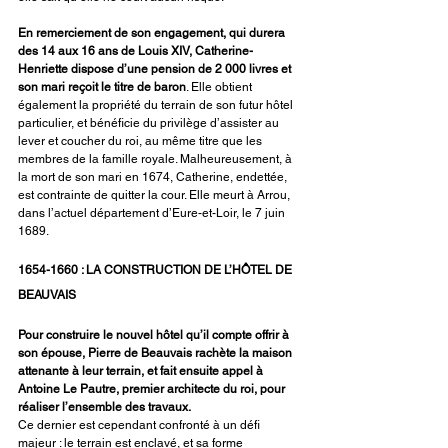
En remerciement de son engagement, qui durera 
des 14 aux 16 ans de Louis XIV, Catherine-
Henriette dispose d’une pension de 2 000 livres et 
son mari reçoit le titre de baron
. Elle obtient 
également la propriété du terrain de son futur hôtel 
particulier, et bénéficie du privilège d’assister au 
lever et coucher du roi, au même titre que les 
membres de la famille royale. Malheureusement, à 
la mort de son mari en 1674, Catherine, endettée, 
est contrainte de quitter la cour. Elle meurt à Arrou, 
dans l’actuel département d’Eure-et-Loir, le 7 juin 
1689.
1654-1660 : LA CONSTRUCTION DE L’HÔTEL DE 
BEAUVAIS
Pour construire le nouvel hôtel qu’il compte offrir à 
son épouse, Pierre de Beauvais rachète la maison 
attenante à leur terrain, et fait ensuite appel à 
Antoine Le Pautre, premier architecte du roi, pour 
réaliser l’ensemble des travaux.
Ce dernier est cependant confronté à un défi 
majeur : le terrain est enclavé, et sa forme 