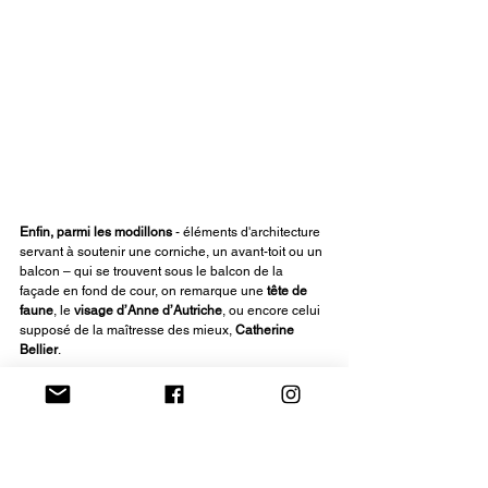
Enfin, parmi les modillons 
- éléments d'architecture 
servant à soutenir une corniche, un avant-toit ou un 
balcon – qui se trouvent sous le balcon de la 
façade en fond de cour, on remarque une 
tête de 
faune
, le 
visage d’Anne d’Autriche
, ou encore celui 
supposé de la maîtresse des mieux, 
Catherine 
Bellier
.
De cette première période de l’hôtel, on peut, 
aujourd’hui encore, observer le très bel escalier Le 
Pautre
, réalisé, comme son nom l’indique, par ledit 
architecte.