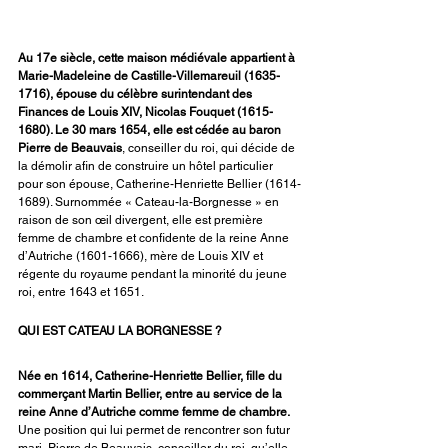
Au 17e siècle, cette maison médiévale appartient à 
Marie-Madeleine de Castille-Villemareuil (1635-
1716), épouse du célèbre surintendant des 
Finances de Louis XIV, Nicolas Fouquet (1615-
1680). Le 30 mars 1654, elle est cédée au baron 
Pierre de Beauvais
, conseiller du roi, qui décide de 
la démolir afin de construire un hôtel particulier 
pour son épouse, Catherine-Henriette Bellier (1614-
1689). Surnommée « Cateau-la-Borgnesse » en 
raison de son œil divergent, elle est première 
femme de chambre et confidente de la reine Anne 
d’Autriche (1601-1666), mère de Louis XIV et 
régente du royaume pendant la minorité du jeune 
roi, entre 1643 et 1651.
QUI EST CATEAU LA BORGNESSE ?
Née en 1614, Catherine-Henriette Bellier, fille du 
commerçant Martin Bellier, entre au service de la 
reine Anne d’Autriche comme femme de chambre.
Une position qui lui permet de rencontrer son futur 
mari, Pierre de Beauvais, conseiller du roi, qu’elle 