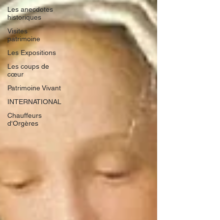
Les anecdotes
historiques
Visites
patrimoine
Les Expositions
Les coups de
cœur
Patrimoine Vivant
INTERNATIONAL
Chauffeurs
d'Orgères