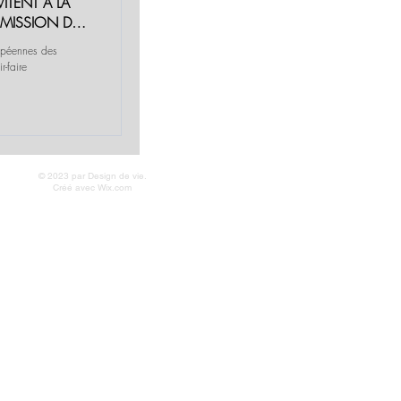
VITENT À LA
SMISSION DES
ropéennes des
© 2023 par Design de vie.
Créé avec
Wix.com