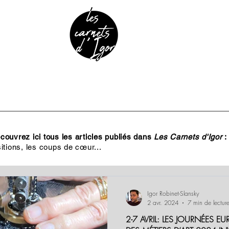
URE & PATRIMOINE
ANECDOTES
PODCAST
ouvrez ici tous les articles publiés dans
Les Carnets d'Igor
:
itions, les coups de cœur...
Igor Robinet-Slansky
2 avr. 2024
7 min de lectur
2-7 AVRIL: LES JOURNÉES 