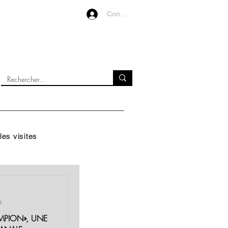
Connexion
VIDEOS
À PROPOS
les visites
e
MPION», UNE