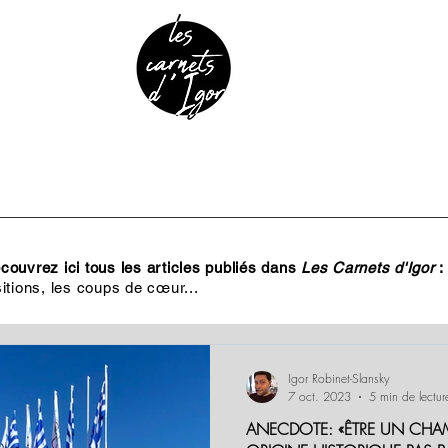
URE & PATRIMOINE
ANECDOTES
PODCAST
ouvrez ici tous les articles publiés dans
Les Carnets d'Igor
:
itions, les coups de cœur...
Igor Robinet-Slansky
7 oct. 2023
5 min de lectur
ANECDOTE: «ÊTRE UN CHA