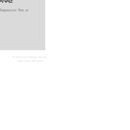
BANALE
’expression "être un
© 2023 par Design de vie.
Créé avec
Wix.com