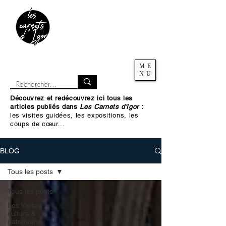
ME
NU
Découvrez et redécouvrez ici tous les
articles publiés dans
Les Carnets d'Igor
:
les visites guidées, les expositions, les
coups de cœur...
BLOG
Tous les posts
Tous les posts
Les Visites
culture &
patrimoine