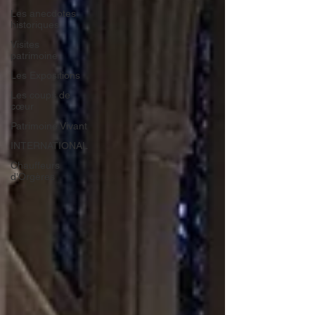
Les anecdotes
historiques
Visites
patrimoine
Les Expositions
Les coups de
cœur
Patrimoine Vivant
INTERNATIONAL
Chauffeurs
d'Orgères