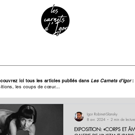
URE & PATRIMOINE
ANECDOTES
PODCAST
ouvrez ici tous les articles publiés dans
Les Carnets d'Igor
:
itions, les coups de cœur...
Igor Robinet-Slansky
8 avr. 2024
2 min de lectur
EXPOSITION: «CORPS ET ÂM