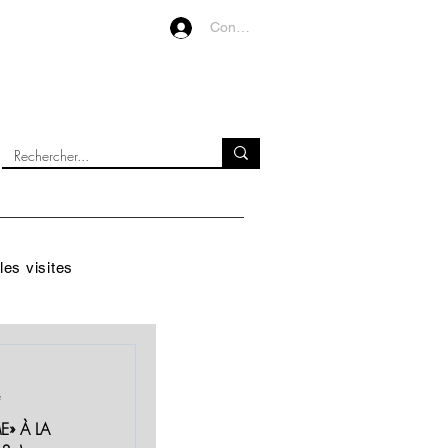
Connexion
VIDEOS
À PROPOS
les visites
e
E» À LA