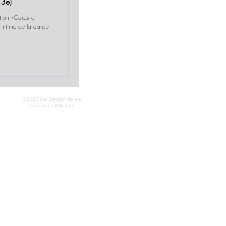
 3e)
ition «Corps et
intime de la danse
© 2023 par Design de vie.
Créé avec
Wix.com