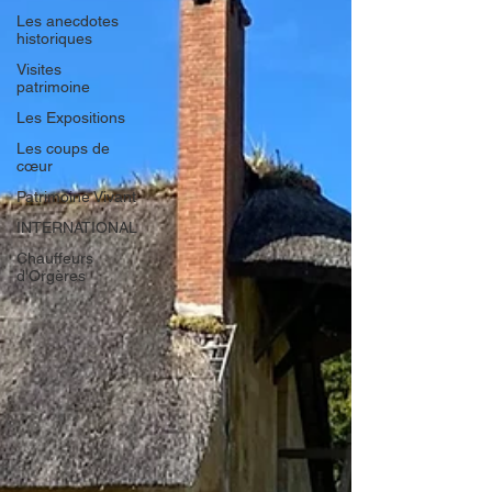
Les anecdotes
historiques
Visites
patrimoine
Les Expositions
Les coups de
cœur
Patrimoine Vivant
INTERNATIONAL
Chauffeurs
d'Orgères