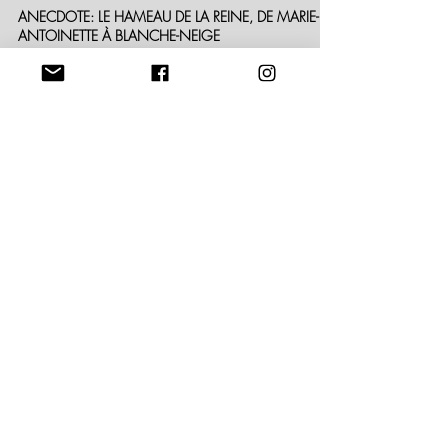
Igor Robinet-Slansky
27 mai 2023
2 min de lecture
ANECDOTE: LE HAMEAU DE LA REINE, DE MARIE-
ANTOINETTE À BLANCHE-NEIGE
Saviez-vous que le Hameau de la Reine à Versailles avait
inspiré jusqu'au studios Disney à Hollywood?