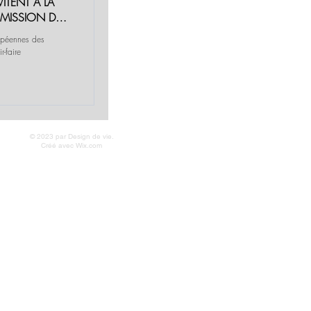
VITENT À LA
SMISSION DES
ropéennes des
© 2023 par Design de vie.
Créé avec
Wix.com