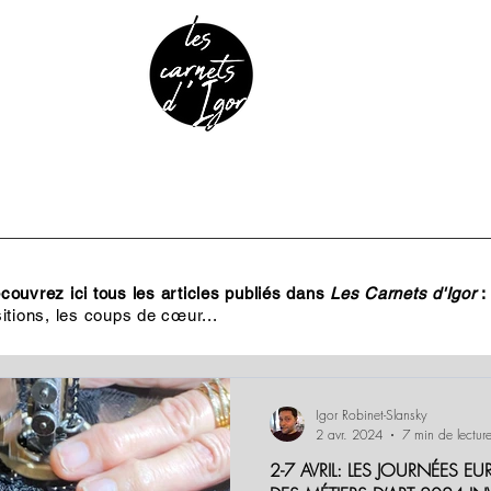
URE & PATRIMOINE
ANECDOTES
PODCAST
ouvrez ici tous les articles publiés dans
Les Carnets d'Igor
:
itions, les coups de cœur...
Igor Robinet-Slansky
2 avr. 2024
7 min de lectur
2-7 AVRIL: LES JOURNÉES 