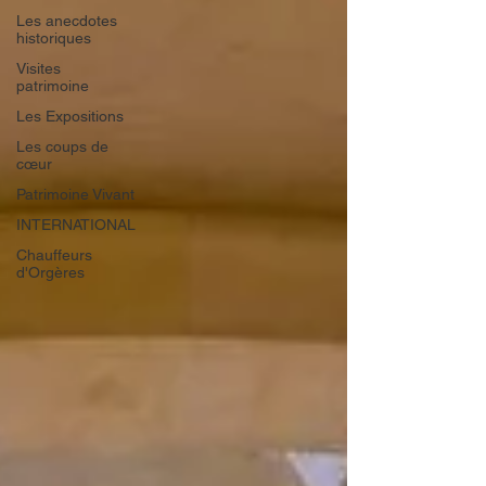
Les anecdotes
historiques
Visites
patrimoine
Les Expositions
Les coups de
cœur
Patrimoine Vivant
INTERNATIONAL
Chauffeurs
d'Orgères