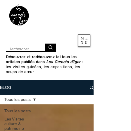
ME
NU
Découvrez et redécouvrez ici tous les
articles publiés dans
Les Carnets d'Igor
:
les visites guidées, les expositions, les
coups de cœur...
BLOG
Tous les posts
Tous les posts
Les Visites
culture &
patrimoine