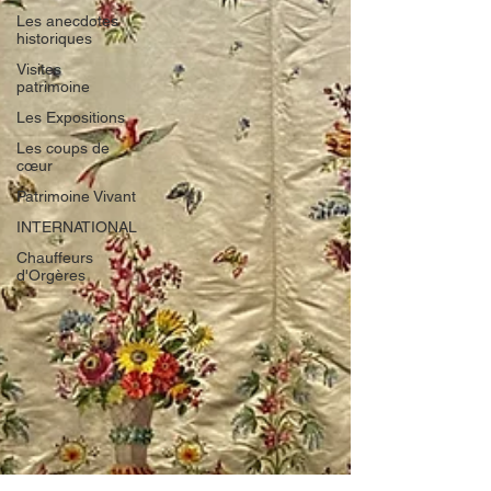
Les anecdotes
historiques
Visites
patrimoine
Les Expositions
Les coups de
cœur
Patrimoine Vivant
INTERNATIONAL
Chauffeurs
d'Orgères