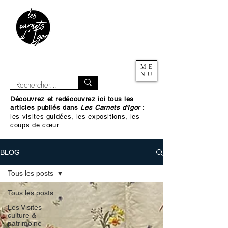
ME
NU
Découvrez et redécouvrez ici tous les
articles publiés dans
Les Carnets d'Igor
:
les visites guidées, les expositions, les
coups de cœur...
BLOG
Tous les posts
Tous les posts
Les Visites
culture &
patrimoine