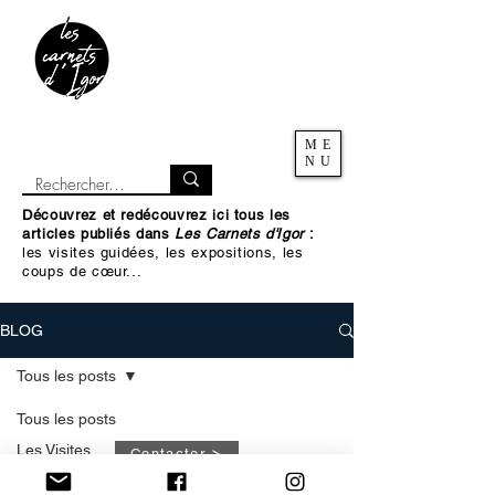
ME
NU
Découvrez et redécouvrez ici tous les
articles publiés dans
Les Carnets d'Igor
:
les visites guidées, les expositions, les
coups de cœur...
BLOG
Tous les posts
Tous les posts
Les Visites
Contacter
culture &
© 2023 par Design de vie.
patrimoine