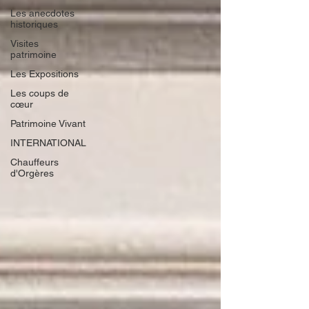
Les anecdotes
historiques
Visites
patrimoine
Les Expositions
Les coups de
cœur
Patrimoine Vivant
INTERNATIONAL
Chauffeurs
d'Orgères