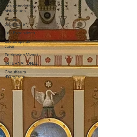
Les anecdotes
historiques
Visites
patrimoine
Les Expositions
Les coups de
cœur
Patrimoine Vivant
INTERNATIONAL
Chauffeurs
d'Orgères