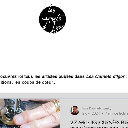
URE & PATRIMOINE
ANECDOTES
PODCAST
ouvrez ici tous les articles publiés dans
Les Carnets d'Igor
:
itions, les coups de cœur...
Igor Robinet-Slansky
2 avr. 2024
7 min de lectur
2-7 AVRIL: LES JOURNÉES 