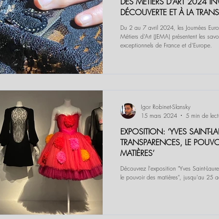
DES MÉTIERS D’ART 2024 IN
DÉCOUVERTE ET À LA TRAN
SAVOIR-FAIRE
Du 2 au 7 avril 2024, les Journées Eu
Métiers d’Art (JEMA) présentent les savoir-faire
exceptionnels de France et d'Europe.
Igor Robinet-Slansky
15 mars 2024
5 min de lect
EXPOSITION: ‘YVES SAINT-L
TRANSPARENCES, LE POUVO
MATIÈRES’
Découvrez l'exposition "Yves Saint-Laur
le pouvoir des matières", jusqu'au 25 