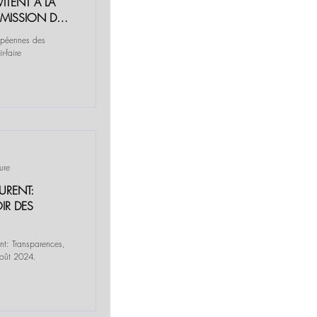
VITENT À LA
SMISSION DES
ropéennes des
ure
AURENT:
IR DES
ent: Transparences,
août 2024.