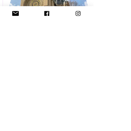
LES CAPSULES SONORES
Retrouvez ici un format court de
podcast avec des focus sur des
lieux ou autres curiosités qui m'ont
interpelé au cours de mes visites.
ECOUTER
Contacter
© 2023 par Design de vie.
Créé avec
Wix.com