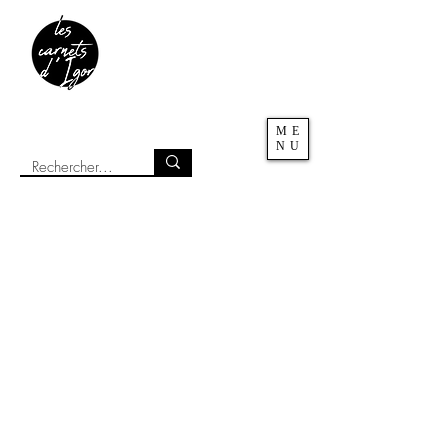
ME
NU