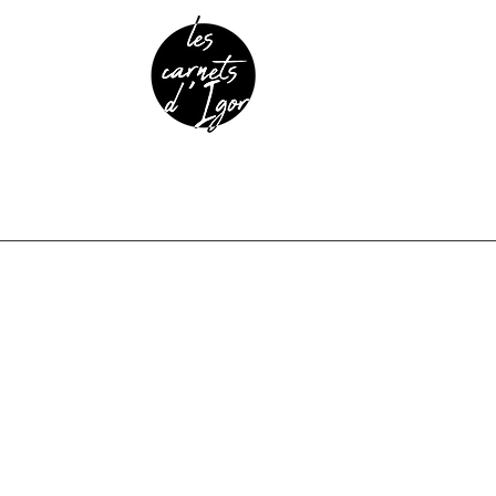
URE & PATRIMOINE
ANECDOTES
PODCAST