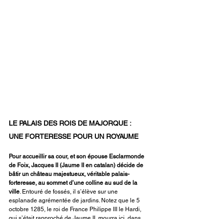
LE PALAIS DES ROIS DE MAJORQUE : 
UNE FORTERESSE POUR UN ROYAUME
Pour accueillir sa cour, et son épouse Esclarmonde 
de Foix, Jacques II (Jaume II en catalan) décide de 
bâtir un château majestueux, véritable palais-
forteresse, au sommet d’une colline au sud de la 
ville
. Entouré de fossés, il s’élève sur une 
esplanade agrémentée de jardins. Notez que le 5 
octobre 1285, le roi de France Philippe III le Hardi, 
qui s’était rapproché de Jaume II, mourra ici, dans 