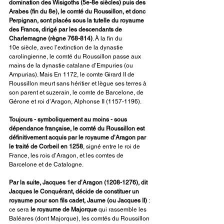
domination des Wisigoths (5e-8e siècles) puis des 
Arabes (fin du 8e), le comté du Roussillon, et donc 
Perpignan, sont placés sous la tutelle du royaume 
des Francs, dirigé par les descendants de 
Charlemagne (règne 768-814)
. À la fin du 
10e siècle, avec l’extinction de la dynastie 
carolingienne, le comté du Roussillon passe aux 
mains de la dynastie catalane d’Empuries (ou 
Ampurias). Mais En 1172, le comte Girard II de 
Roussillon meurt sans héritier et lègue ses terres à 
son parent et suzerain, le comte de Barcelone, de 
Gérone et roi d’Aragon, Alphonse II (1157-1196).
Toujours - symboliquement au moins - sous 
dépendance française, le comté du Roussillon est 
définitivement acquis par le royaume d’Aragon par 
le traité de Corbeil en 1258
, signé entre le roi de 
France, les rois d’Aragon, et les comtes de 
Barcelone et de Catalogne.
Par la suite, Jacques 1er d’Aragon (1208-1276), dit 
Jacques le Conquérant, décide de constituer un 
royaume pour son fils cadet, Jaume (ou Jacques II)
 : 
ce sera 
le royaume de Majorque
 qui rassemble les 
Baléares (dont Majorque), les comtés du Roussillon 