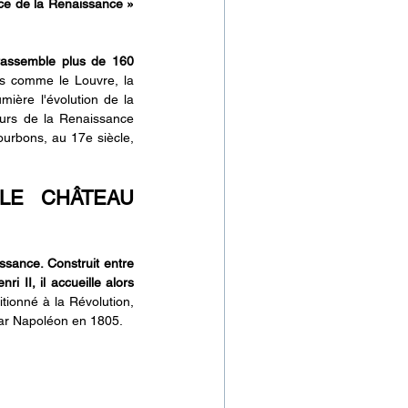
nce de la Renaissance » 
rassemble plus de 160 
es comme le Louvre, la 
ière l'évolution de la 
ours de la Renaissance 
urbons, au 17e siècle, 
E CHÂTEAU 
sance. Construit entre 
II, il accueille alors 
ionné à la Révolution, 
par Napoléon en 1805. 