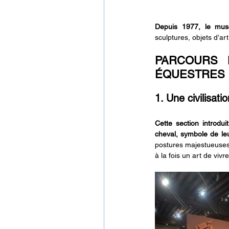
Depuis 1977, le musé
sculptures, objets d’ar
PARCOURS D
ÉQUESTRES
1. Une civilisati
Cette section introdui
cheval, symbole de leu
postures majestueuses, 
à la fois un art de vivr