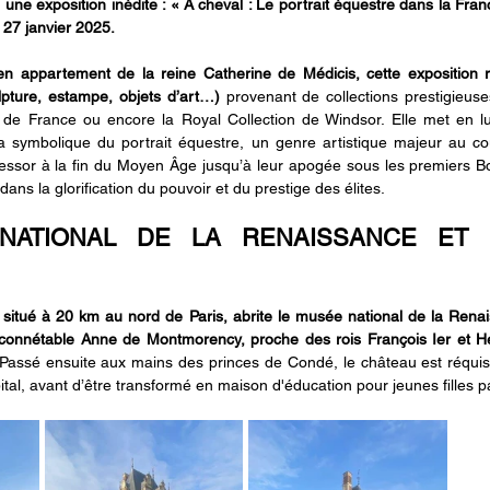
 une exposition inédite : « À cheval : Le portrait équestre dans la Fra
27 janvier 2025.
en appartement de la reine Catherine de Médicis, cette exposition 
lpture, estampe, objets d’art…) 
provenant de collections prestigieus
 de France ou encore la Royal Collection de Windsor. Elle met en lum
la symbolique du portrait équestre, un genre artistique majeur au c
 essor à la fin du Moyen Âge jusqu’à leur apogée sous les premiers Bo
dans la glorification du pouvoir et du prestige des élites.
NATIONAL DE LA RENAISSANCE ET L
itué à 20 km au nord de Paris, abrite le musée national de la Renais
onnétable Anne de Montmorency, proche des rois François Ier et Henri 
Passé ensuite aux mains des princes de Condé, le château est réquisit
ital, avant d’être transformé en maison d'éducation pour jeunes filles 