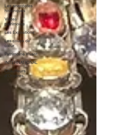
Les anecdotes
historiques
Visites
patrimoine
Les Expositions
Les coups de
cœur
Patrimoine Vivant
INTERNATIONAL
Chauffeurs
d'Orgères