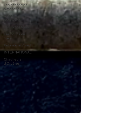
Les anecdotes
historiques
Visites
patrimoine
Les Expositions
Les coups de
cœur
Patrimoine Vivant
INTERNATIONAL
Chauffeurs
d'Orgères