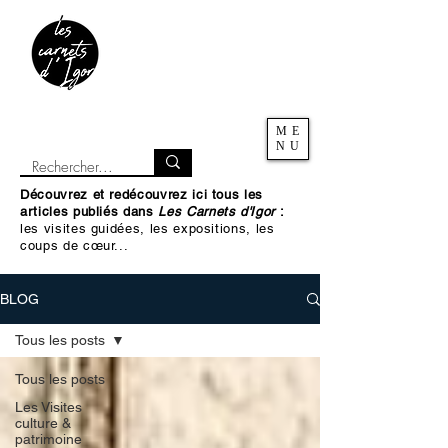
ME
NU
Découvrez et redécouvrez ici tous les
articles publiés dans
Les Carnets d'Igor
:
les visites guidées, les expositions, les
coups de cœur...
BLOG
Tous les posts
Tous les posts
Les Visites
culture &
patrimoine