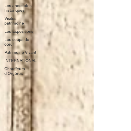
Les anecdotes
historiques
Visites
patrimoine
Les Expositions
Les coups de
cœur
Patrimoine Vivant
INTERNATIONAL
Chauffeurs
d'Orgères