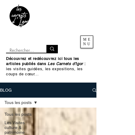
ME
NU
Découvrez et redécouvrez ici tous les
articles publiés dans
Les Carnets d'Igor
:
les visites guidées, les expositions, les
coups de cœur...
BLOG
Tous les posts
Tous les posts
Les Visites
culture &
patrimoine