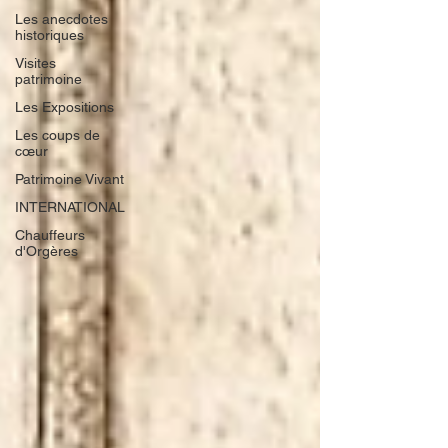
Les anecdotes
historiques
Visites
patrimoine
Les Expositions
Les coups de
cœur
Patrimoine Vivant
INTERNATIONAL
Chauffeurs
d'Orgères