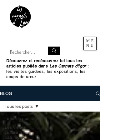
ME
NU
Découvrez et redécouvrez ici tous les
articles publiés dans
Les Carnets d'Igor
:
les visites guidées, les expositions, les
coups de cœur...
BLOG
Tous les posts
Tous les posts
Les Visites
culture &
patrimoine