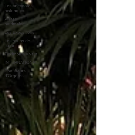
Les anecdotes
historiques
Visites
patrimoine
Les Expositions
Les coups de
cœur
Patrimoine Vivant
INTERNATIONAL
Chauffeurs
d'Orgères