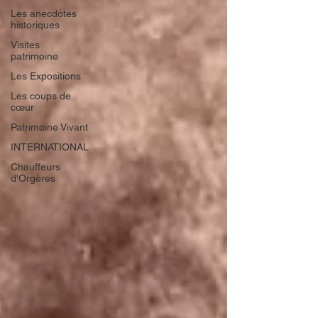
Les anecdotes
historiques
Visites
patrimoine
Les Expositions
Les coups de
cœur
Patrimoine Vivant
INTERNATIONAL
Chauffeurs
d'Orgères