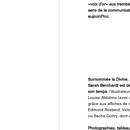
«voix d’or» aux trembl
sens de la communicati
aujourd’hui.
Surnommée la Divine, 
Sarah Bernhardt est de
son temps
: l’illustrat
Louise Abbéma (avec qui
grâce aux affiches de s
Edmond Rostand, Victor
ou Sacha Guitry, dont 
Photographies, tableaux