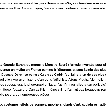
ements si reconnaissables, sa silhouette en «S», sa chevelure rousse 
on et sa liberté excentrique, fascinera ses contemporains comme elle 
la Grande Sarah, ou même le Monstre Sacré (formule inventée pour ell
venue un mythe en France comme à l’étranger, et sera l’amie des plus
eur Gustave Doré, les peintre Georges Clairin (qui lui fera un de ses plus 
 elle vivra une histoire d’amour), l’affichiste Alfons Mucha (dont elle l
es spectacles), le photographe Nadar (qui l’immortalisera sur pellicule),
 Hugo, Alexandre Dumas Fils (même s’il ne l’aimait pas beaucoup paraît
elle jouera de nombreuses pièces.
, costumes, effets personnels, mobiliers, objets d’art, sculptures, vidé