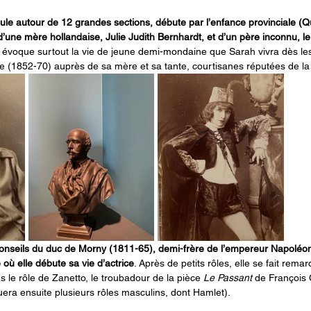
cule autour de 12 grandes sections, débute par l’enfance provinciale (Q
’une mère hollandaise, Julie Judith Bernhardt, et d’un père inconnu, le
 évoque surtout la vie de jeune demi-mondaine que Sarah vivra dès le
 (1852-70) auprès de sa mère et sa tante, courtisanes réputées de la 
 conseils du duc de Morny (1811-65), demi-frère de l’empereur Napoléon 
où elle débute sa vie d’actrice
. Après de petits rôles, elle se fait rem
 le rôle de Zanetto, le troubadour de la pièce 
Le Passant
 de François 
jouera ensuite plusieurs rôles masculins, dont Hamlet). 