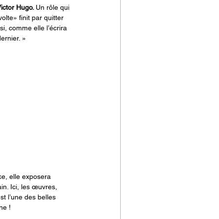
Victor Hugo. 
Un rôle qui 
te» finit par quitter 
i, comme elle l’écrira 
ernier. »
ice, elle exposera 
n. Ici, les œuvres, 
t l’une des belles 
ne !