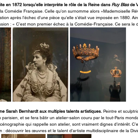
te en 1872 lorsqu’elle interprète le rôle de la Reine dans 
Ruy Blas
 de 
e la Comédie Française. Celle qu’on surnomme alors «Mademoiselle Révol
ation après l’échec d’une pièce qu’elle s’était vue imposée en 1880. Ains
ssion : « C’est mon premier échec à la Comédie-Française. Ce sera le d
e Sarah Bernhardt aux multiples talents artistiques.
 Peintre et sculptr
parisien, et se fera bâtir un atelier-salon couru par le tout-Paris mondai
nographie qui rappelle son atelier, sont vraiment dignes d’intérêt. C’es
n : découvrir les œuvres et le talent d’artiste multidisciplinaire de la Divi