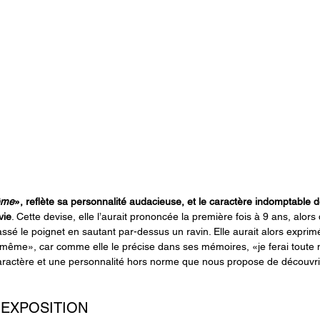
ême
», reflète sa personnalité audacieuse, et le caractère indomptable de
vie
. Cette devise, elle l’aurait prononcée la première fois à 9 ans, alors
cassé le poignet en sautant par-dessus un ravin. Elle aurait alors exprim
me», car comme elle le précise dans ses mémoires, «je ferai toute m
caractère et une personnalité hors norme que nous propose de découvrir
L'EXPOSITION