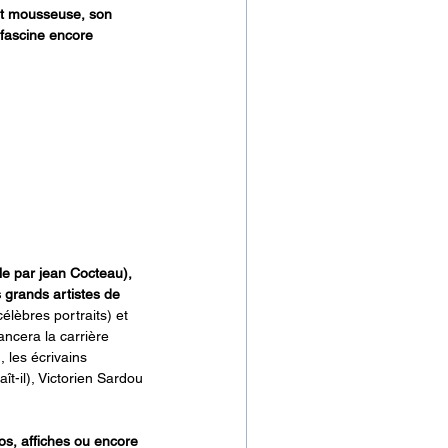
et mousseuse, son 
fascine encore 
e par jean Cocteau), 
 grands artistes de 
célèbres portraits) et 
ancera la carrière 
 les écrivains 
-il), Victorien Sardou 
os, affiches ou encore 