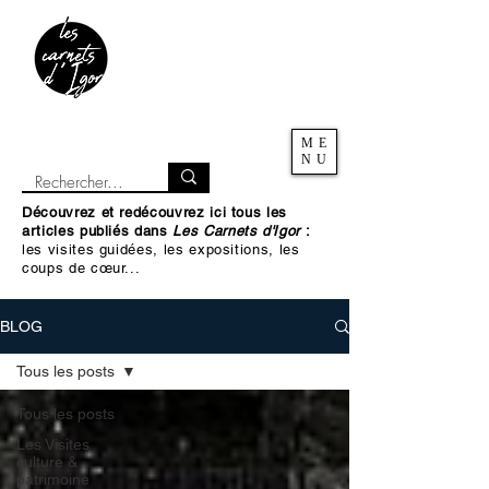
ME
NU
Découvrez et redécouvrez ici tous les
articles publiés dans
Les Carnets d'Igor
:
les visites guidées, les expositions, les
coups de cœur...
BLOG
Tous les posts
Tous les posts
Les Visites
culture &
patrimoine