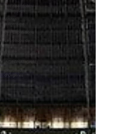
Les anecdotes
historiques
Visites
patrimoine
Les Expositions
Les coups de
cœur
Patrimoine Vivant
INTERNATIONAL
Chauffeurs
d'Orgères