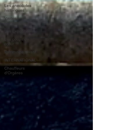
Les anecdotes
historiques
Visites
patrimoine
Les Expositions
Les coups de
cœur
Patrimoine Vivant
INTERNATIONAL
Chauffeurs
d'Orgères