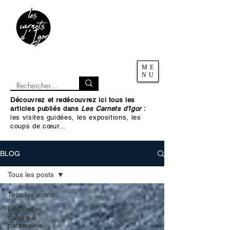
ME
NU
Découvrez et redécouvrez ici tous les
articles publiés dans
Les Carnets d'Igor
:
les visites guidées, les expositions, les
coups de cœur...
BLOG
Tous les posts
Tous les posts
Les Visites
culture &
patrimoine