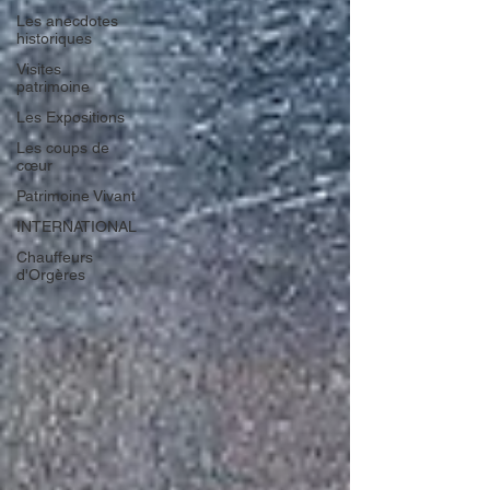
Les anecdotes
historiques
Visites
patrimoine
Les Expositions
Les coups de
cœur
Patrimoine Vivant
INTERNATIONAL
Chauffeurs
d'Orgères