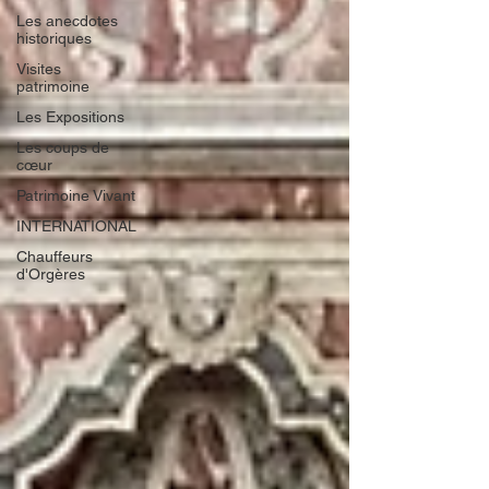
Les anecdotes
historiques
Visites
patrimoine
Les Expositions
Les coups de
cœur
Patrimoine Vivant
INTERNATIONAL
Chauffeurs
d'Orgères