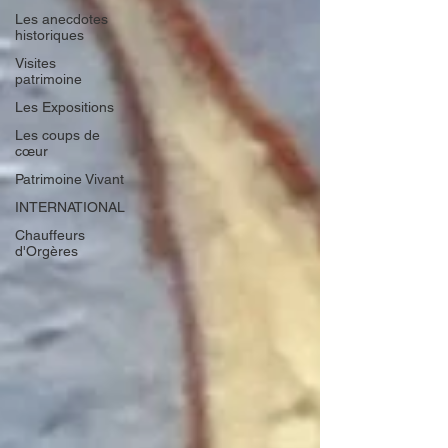
Les anecdotes
historiques
Visites
patrimoine
Les Expositions
Les coups de
cœur
Patrimoine Vivant
INTERNATIONAL
Chauffeurs
d'Orgères