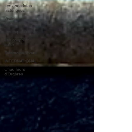
Les anecdotes
historiques
Visites
patrimoine
Les Expositions
Les coups de
cœur
Patrimoine Vivant
INTERNATIONAL
Chauffeurs
d'Orgères