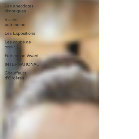
Les anecdotes
historiques
Visites
patrimoine
Les Expositions
Les coups de
cœur
Patrimoine Vivant
INTERNATIONAL
Chauffeurs
d'Orgères