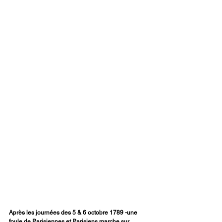
Après les journées des 5 & 6 octobre 1789 -une 
foule de Parisiennes et Parisiens marche sur 