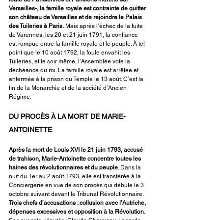
Versailles-, la famille royale est contrainte de quitter 
son château de Versailles et de rejoindre le Palais 
des Tuileries à Paris.
 Mais après l’échec de la fuite 
de Varennes, les 20 et 21 juin 1791, la confiance 
est rompue entre la famille royale et le peuple. À tel 
point que le 10 août 1792, la foule envahit les 
Tuileries, et le soir même, l’Assemblée vote la 
déchéance du roi. La famille royale est arrêtée et 
enfermée à la prison du Temple le 13 août. C’est la 
fin de la Monarchie et de la société d’Ancien 
Régime.
DU PROCÈS À LA MORT DE MARIE-
ANTOINETTE
Après la mort de Louis XVI le 21 juin 1793, accusé 
de trahison, Marie-Antoinette concentre toutes les 
haines des révolutionnaires et du peuple
. Dans la 
nuit du 1er au 2 août 1793, elle est transférée à la 
Conciergerie en vue de son procès qui débute le 3 
octobre suivant devant le Tribunal Révolutionnaire. 
Trois chefs d’accusations : collusion avec l’Autriche, 
dépenses excessives et opposition à la Révolution
. 