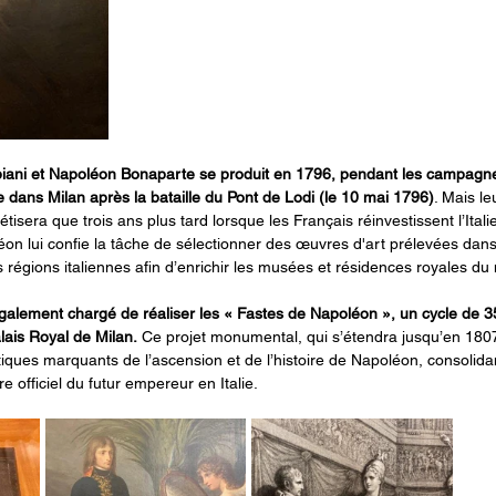
iani et Napoléon Bonaparte se produit en 1796, pendant les campagnes 
e dans Milan après la bataille du Pont de Lodi (le 10 mai 1796)
. Mais le
tisera que trois ans plus tard lorsque les Français réinvestissent l’Itali
éon lui confie la tâche de sélectionner des œuvres d'art prélevées dans 
 régions italiennes afin d’enrichir les musées et résidences royales du no
galement chargé de réaliser les « Fastes de Napoléon », un cycle de 35 
lais Royal de Milan.
 Ce projet monumental, qui s’étendra jusqu’en 1807,
iques marquants de l’ascension et de l’histoire de Napoléon, consolidant
 officiel du futur empereur en Italie.