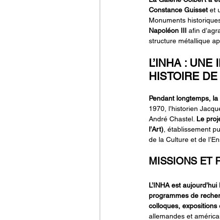
Constance Guisset
 et
Monuments historiques
Napoléon III 
afin d’agr
structure métallique a
L’INHA : UN
HISTOIRE DE 
Pendant longtemps, la 
1970, l’historien Jacque
André Chastel. 
Le proj
l’Art)
, établissement pu
de la Culture et de l’
MISSIONS ET 
L’INHA est aujourd’hui
programmes de reche
colloques, expositions
allemandes et américai