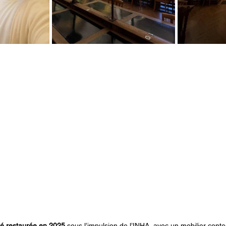
té restaurée en 2025
 sous l’impulsion de l’INHA, avec un mobilier cont