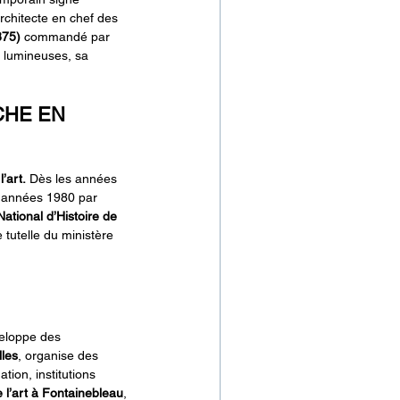
architecte en chef des 
875)
 commandé par 
s lumineuses, sa 
CHE EN 
’art.
 Dès les années 
es années 1980 par 
National d’Histoire de 
 tutelle du ministère 
veloppe des 
les
, organise des 
ion, institutions 
 l’art
à Fontainebleau
, 