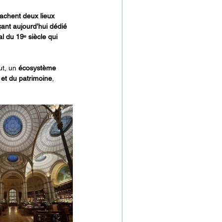
achent deux lieux 
ant aujourd’hui dédié 
al du 19ᵉ siècle qui 
ut, un 
écosystème 
t et du patrimoine
, 