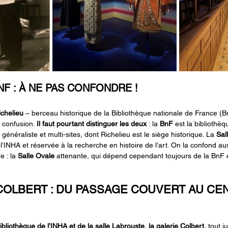
BNF : À NE PAS CONFONDRE !
ichelieu
 – berceau historique de la Bibliothèque nationale de France (Bn
 confusion. 
Il faut pourtant distinguer les deux
 : la 
BnF
 est la bibliothèq
généraliste et multi-sites, dont Richelieu est le siège historique. La 
Sal
 l’INHA et réservée à la recherche en histoire de l’art. On la confond au
e : la 
Salle Ovale
 attenante, qui dépend cependant toujours de la BnF et 
COLBERT : DU PASSAGE COUVERT AU CE
bliothèque de l’INHA et de la salle Labrouste, la galerie Colbert, 
tout j