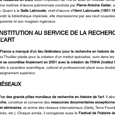
 une maîtrise d’œuvre patrimoniale conduite par 
Pierre-Antoine Gatier
, 
. Quant à la 
Salle Labrouste
, chef-d’œuvre d’
Henri Labrouste (1801-1
andir la bibliothèque impériale, elle impressionne par ses neuf coupole
pparente et son magasin ingénieux.
E INSTITUTION AU SERVICE DE LA RECHER
L’ART
France a manqué d’un lieu fédérateur pour la recherche en histoire de l
s Thuillier plaide pour la création d’un institut spécialisé, suivi dans l
et se concrétise finalement en 2001 avec la création de l’INHA (Institut 
blic à caractère scientifique, culturel et professionnel placé sous double
Enseignement supérieur.
RÉSEAUX
 l’un des grands pôles mondiaux de recherche en histoire de l’art
. Il dé
rche
, constitue et conserve des 
ressources documentaires exceptionnel
 et séminaires
, et anime des réseaux internationaux (Getty, Terra Foundat
nes, etc.). Chaque année, il coorganise aussi le 
Festival de l’histoire de