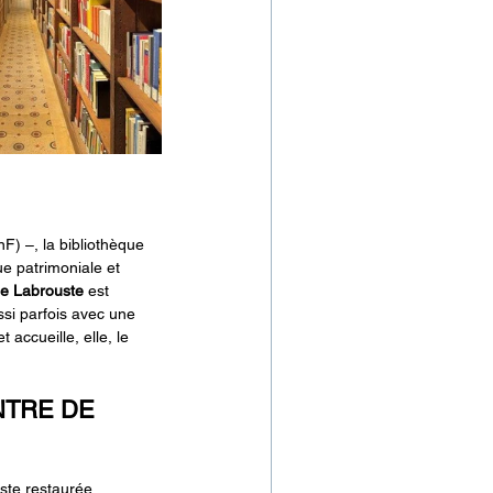
F) –, la bibliothèque 
ue patrimoniale et 
le Labrouste
 est 
ssi parfois avec une 
accueille, elle, le 
NTRE DE 
uste restaurée, 