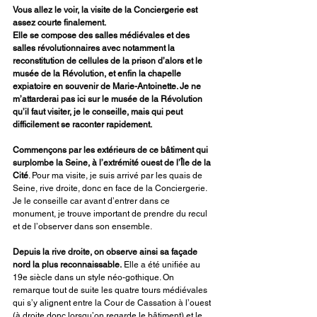
Vous allez le voir, la visite de la Conciergerie est 
assez courte finalement. 
Elle se compose des salles médiévales et des 
salles révolutionnaires avec notamment la 
reconstitution de cellules de la prison d’alors et le 
musée de la Révolution, et enfin la chapelle 
expiatoire en souvenir de Marie-Antoinette. Je ne 
m’attarderai pas ici sur le musée de la Révolution 
qu’il faut visiter, je le conseille, mais qui peut 
difficilement se raconter rapidement. 
Commençons par les extérieurs de ce bâtiment qui 
surplombe la Seine, à l’extrémité ouest de l’Île de la 
Cité
. Pour ma visite, je suis arrivé par les quais de 
Seine, rive droite, donc en face de la Conciergerie. 
Je le conseille car avant d’entrer dans ce 
monument, je trouve important de prendre du recul 
et de l’observer dans son ensemble. 
Depuis la rive droite, on observe ainsi sa façade 
nord la plus reconnaissable.
 Elle a été unifiée au 
19e siècle dans un style néo-gothique. On 
remarque tout de suite les quatre tours médiévales 
qui s’y alignent entre la Cour de Cassation à l’ouest 
(à droite donc lorsqu’on regarde le bâtiment) et le 