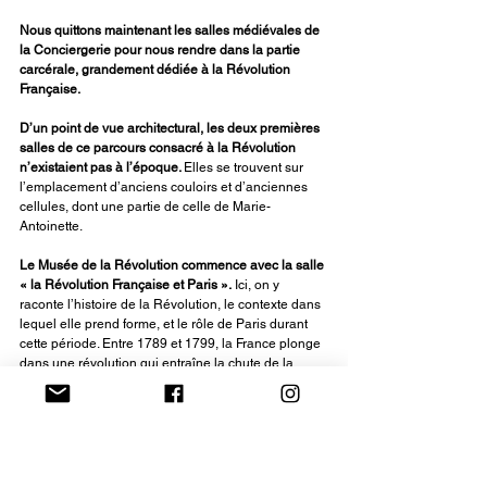
Nous quittons maintenant les salles médiévales de 
la Conciergerie pour nous rendre dans la partie 
carcérale, grandement dédiée à la Révolution 
Française.
D’un point de vue architectural, les deux premières 
salles de ce parcours consacré à la Révolution 
n’existaient pas à l’époque. 
Elles se trouvent sur 
l’emplacement d’anciens couloirs et d’anciennes 
cellules, dont une partie de celle de Marie-
Antoinette. 
Le Musée de la Révolution commence avec la salle 
« la Révolution Française et Paris ».
 Ici, on y 
raconte l’histoire de la Révolution, le contexte dans 
lequel elle prend forme, et le rôle de Paris durant 
cette période. Entre 1789 et 1799, la France plonge 
dans une révolution qui entraîne la chute de la 
monarchie et la fondation de la Première 
République en 1792. La société est transformée en 
profondeur et on change la manière de penser la 
place de l’Homme dans le monde à travers les 
nouveaux courants issus des Lumières. Lieu central 
du pouvoir, Paris et sa population engagée joueront 