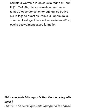
sculpteur Germain Pilon sous le règne d’Henri 
III (1575-1589). Je vous invite à prendre le 
temps d’observer cette horloge qui se trouve 
sur la façade ouest du Palais, à l’angle de la 
Tour de l’Horloge. Elle a été rénovée en 2012, 
et elle est vraiment exceptionnelle. 
Point anecdote ! Pourquoi la Tour Bonbec s’appelle 
ainsi ? 
C’est au 15e siècle que cette Tour prend le nom de 