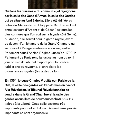
Quittons les cuisines « du commun », et rejoignons, 
par la salle des Gens d’Armes, la salle des Gardes 
qui se situe au fond à droite. 
Elle a été édifiée au 
début du 14e siècle par Philippe le Bel. Elle se tient 
entre les tours d’Argent et de César (les tours les 
plus connues que l'on voit sur la façade côté Seine). 
Au départ, elle servait pour la garde royale, avant 
de devenir l’antichambre de la Grand’Chambre qui 
se trouvait à l’étage au-dessus et où siégeait le 
Parlement sous l’Ancien Régime. Jusqu’en 1790, le 
Parlement de Paris rend la justice au nom du roi. Il 
joue le rôle de tribunal d’appel pour toutes les 
juridictions du royaume, et enregistre les 
ordonnances royales (les textes de loi). 
En 1364, lorsque Charles V quitte son Palais de la 
Cité, la salle des gardes est transformée en cachot. 
A la Révolution, le Tribunal Révolutionnaire se 
tiendra dans la Grand’Chambre et la salle des 
gardes accueillera de nouveaux cachots
 pour les 
traitres à la Liberté. Cette salle est donc très 
importante pour notre Histoire. De nombreux procès 
importants ce sont organisés ici. 