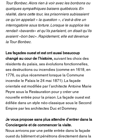
Tour Bonbec. Alors rien à voir avec les bonbons ou 
quelques sympathiques baisers québécois. En 
réalité, dans cette tour, les prisonniers subissaient 
ce qu’on appelait « la question », c’est-à-dire un 
interrogatoire sous torture. Lorsque le supplice les 
rendait «bavards» et qu’ils parlaient, on disait qu’ils 
avaient «bon bec». Rapidement, elle est devenue 
la Tour Bonbec. 
Les façades ouest et est ont aussi beaucoup 
changé au cour de l’histoire, 
suivant les choix des 
résidents du palais, ses évolutions fonctionnelles, 
ses destructions ou incendies (comme en 1618, en 
1776, ou plus récemment lorsque la Commune 
incendie le Palais le 24 mai 1871). La façade 
orientale est modifiée par l’architecte Antoine Marie 
Peyre sous la Restauration pour y créer une 
nouvelle entrée pour la prison. La façade ouest est 
édifiée dans un style néo-classique sous le Second 
Empire par les architectes Duc et Dommey. 
Je vous propose sans plus attendre d’entrer dans la 
Conciergerie et de commencer la visite.
Nous arrivons par une petite entrée dans la façade 
ouest du bâtiment et pénétrons directement dans la 