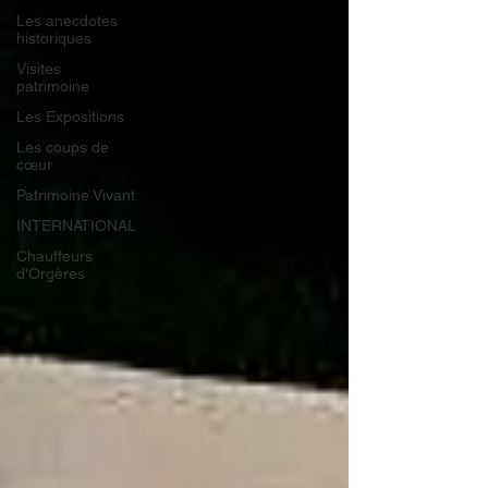
Les anecdotes
historiques
Visites
patrimoine
Les Expositions
Les coups de
cœur
Patrimoine Vivant
INTERNATIONAL
Chauffeurs
d'Orgères