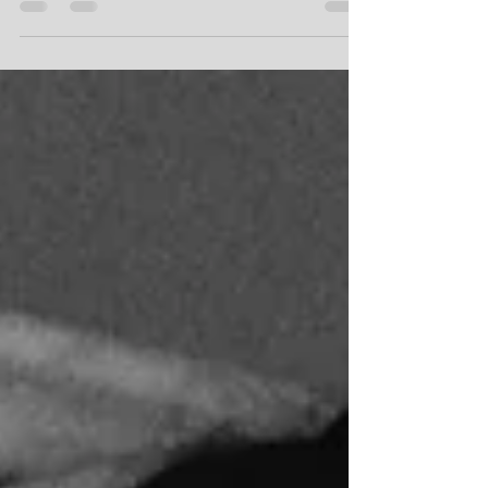
Découvrez l’exposition « La naissance des grands magasins.
Mode, design, jouets, publicité (1852-1925) » au MAD Paris