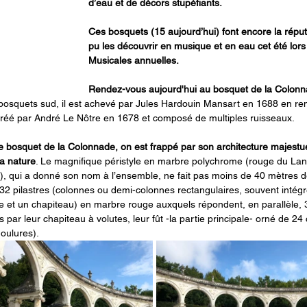
d’eau et de décors stupéfiants.
Ces bosquets (15 aujourd’hui) font encore la réputat
pu les découvrir en musique et en eau cet été lo
Musicales annuelles.
Rendez-vous aujourd'hui au bosquet de la Colonn
 bosquets sud, il est achevé par Jules Hardouin Mansart en 1688 en r
réé par André Le Nôtre en 1678 et composé de multiples ruisseaux.
e bosquet de la Colonnade, on est frappé par son architecture majestue
la nature
. Le magnifique péristyle en marbre polychrome (rouge du La
e), qui a donné son nom à l’ensemble, ne fait pas moins de 40 mètres de
 pilastres (colonnes ou demi-colonnes rectangulaires, souvent intégr
 et un chapiteau) en marbre rouge auxquels répondent, en parallèle, 
 par leur chapiteau à volutes, leur fût -la partie principale- orné de 24
oulures). 