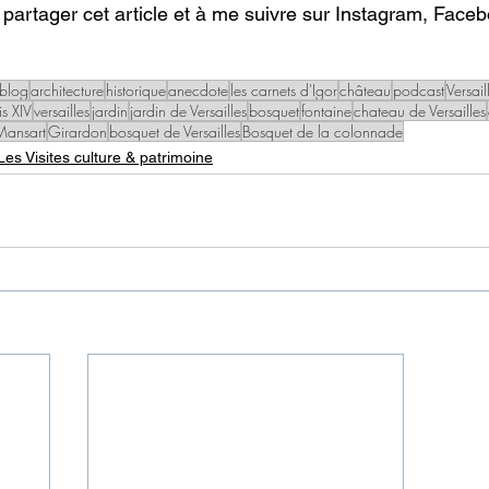
 partager cet article et à me suivre sur Instagram, Facebo
blog
architecture
historique
anecdote
les carnets d'Igor
château
podcast
Versail
is XIV
versailles
jardin
jardin de Versailles
bosquet
fontaine
chateau de Versailles
Mansart
Girardon
bosquet de Versailles
Bosquet de la colonnade
Les Visites culture & patrimoine