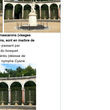
s mascarons (visages 
ens, sont en marbre de 
n passant par 
 du bosquet: 
Cérès (déesse de 
 la nymphe Cyané.