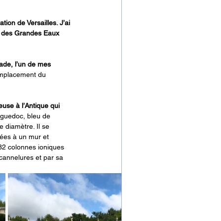
ion de Versailles. J’ai 
rs des Grandes Eaux 
ade, l’un de mes 
emplacement du 
use à l’Antique qui 
nguedoc, bleu de 
 diamètre. Il se 
ées à un mur et 
32 colonnes ioniques 
 cannelures et par sa 