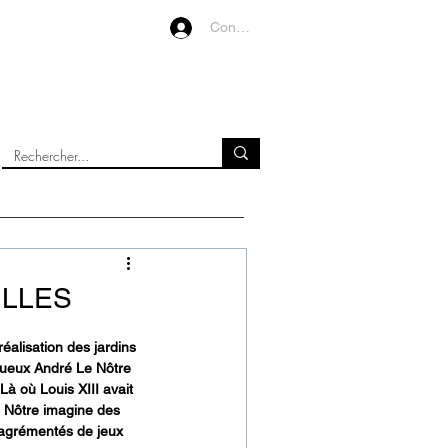
Connexion
VIDEOS
À PROPOS
ILLES
éalisation des jardins 
ntueux André Le Nôtre 
 Là où Louis XIII avait 
e Nôtre imagine des 
 agrémentés de jeux 