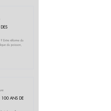
e
 DES
l ? Entre réforme du
olique du poisson,
ure
S: 100 ANS DE