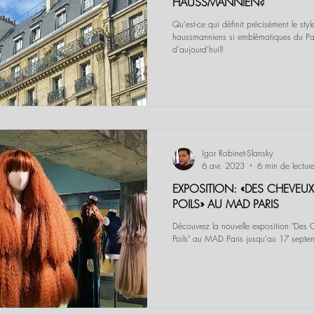
HAUSSMANNIEN?
Qu'est-ce qui définit précisément le st
haussmanniens si emblématiques du Pari
d'aujourd'hui?
Igor Robinet-Slansky
6 avr. 2023
6 min de lectur
EXPOSITION: «DES CHEVEUX
POILS» AU MAD PARIS
Découvrez la nouvelle exposition "Des 
Poils" au MAD Paris jusqu'au 17 sept