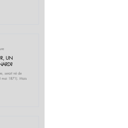
ure
R, UN
NARD?
e, serait né de
8 mai 1871). Mais