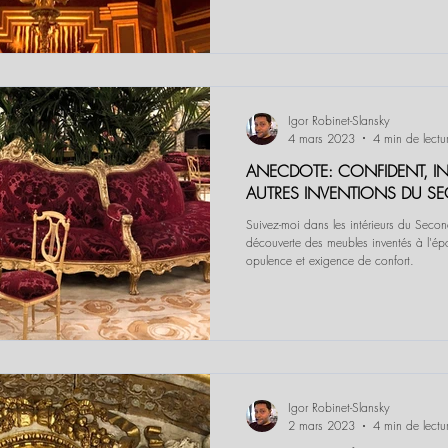
Igor Robinet-Slansky
4 mars 2023
4 min de lectu
ANECDOTE: CONFIDENT, IN
AUTRES INVENTIONS DU S
Suivez-moi dans les intérieurs du Secon
découverte des meubles inventés à l'ép
opulence et exigence de confort.
Igor Robinet-Slansky
2 mars 2023
4 min de lectu