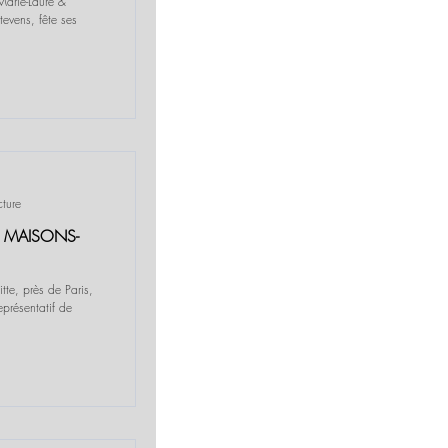
Marie-Laure &
tevens, fête ses
cture
 MAISONS-
te, près de Paris,
eprésentatif de