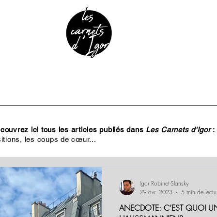
URE & PATRIMOINE
ANECDOTES
PODCAST
ouvrez ici tous les articles publiés dans
Les Carnets d'Igor
:
itions, les coups de cœur...
Igor Robinet-Slansky
29 avr. 2023
5 min de lectu
ANECDOTE: C’EST QUOI U