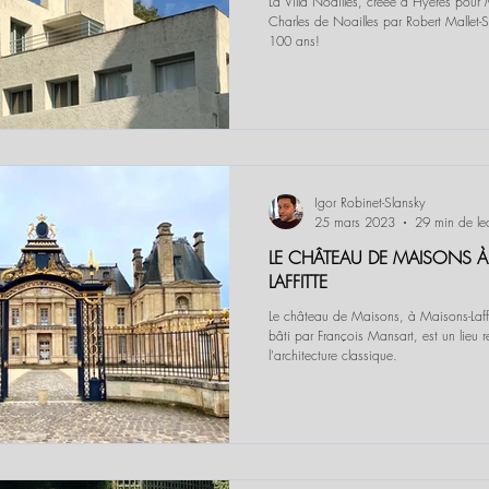
La Villa Noailles, créée à Hyères pour 
Charles de Noailles par Robert Mallet-S
100 ans!
Igor Robinet-Slansky
25 mars 2023
29 min de le
LE CHÂTEAU DE MAISONS À
LAFFITTE
Le château de Maisons, à Maisons-Laffit
bâti par François Mansart, est un lieu r
l'architecture classique.