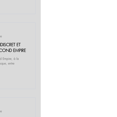
re
DISCRET ET
ECOND EMPIRE
d Empire, à la
oque, entre
re