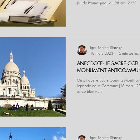
Jeu de Paume jusqu'au 28 mai 2023.
Igor Robinet-Slansky
18 mars 2023
6 min de lect
ANECDOTE: LE SACRÉ CŒU
MONUMENT ANTICOMMU
On dit que le Sacré Cœur, à Montmartr
l’épisode de la Commune (18 mars - 2
est-ce bien vrai?
Igor Robinet-Slansky