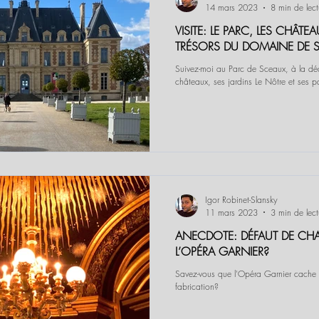
14 mars 2023
8 min de lect
VISITE: LE PARC, LES CHÂTE
TRÉSORS DU DOMAINE DE 
Suivez-moi au Parc de Sceaux, à la dé
châteaux, ses jardins Le Nôtre et ses pa
Igor Robinet-Slansky
11 mars 2023
3 min de lect
ANECDOTE: DÉFAUT DE CHA
L’OPÉRA GARNIER?
Savez-vous que l'Opéra Garnier cache 
fabrication?