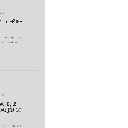
ure
 AU CHÂTEAU
le Printemps avec
de la nature.
ure
AND, LE
 AU JEU DE
mand au musée du