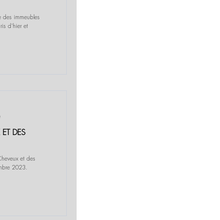
yle des immeubles
s d'hier et
e
 ET DES
Cheveux et des
embre 2023.