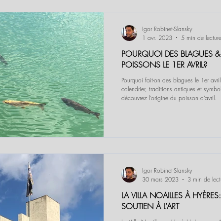
Igor Robinet-Slansky
1 avr. 2023
5 min de lectur
POURQUOI DES BLAGUES &
POISSONS LE 1ER AVRIL?
Pourquoi fait-on des blagues le 1er avri
calendrier, traditions antiques et symb
découvrez l’origine du poisson d’avril.
Igor Robinet-Slansky
30 mars 2023
3 min de lect
LA VILLA NOAILLES À HYÈRE
SOUTIEN À L’ART