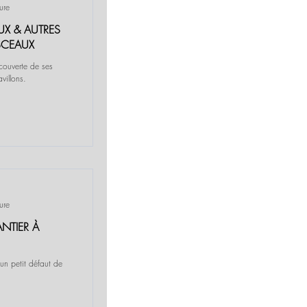
ure
AUX & AUTRES
SCEAUX
couverte de ses
villons.
ure
NTIER À
un petit défaut de