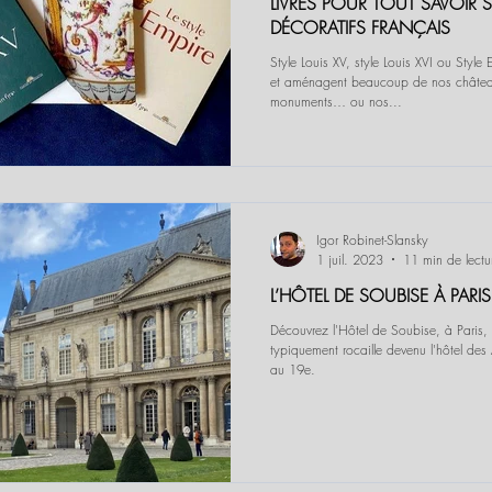
LIVRES POUR TOUT SAVOIR S
DÉCORATIFS FRANÇAIS
Style Louis XV, style Louis XVI ou Style 
et aménagent beaucoup de nos châtea
monuments… ou nos...
Igor Robinet-Slansky
1 juil. 2023
11 min de lectu
L’HÔTEL DE SOUBISE À PARIS
Découvrez l'Hôtel de Soubise, à Paris, h
typiquement rocaille devenu l'hôtel des
au 19e.