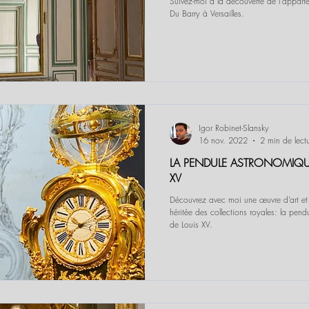
Suivez-moi à la découverte de l'appa
Du Barry à Versailles.
Igor Robinet-Slansky
16 nov. 2022
2 min de lect
LA PENDULE ASTRONOMIQU
XV
Découvrez avec moi une œuvre d’art et
héritée des collections royales: la pen
de Louis XV.