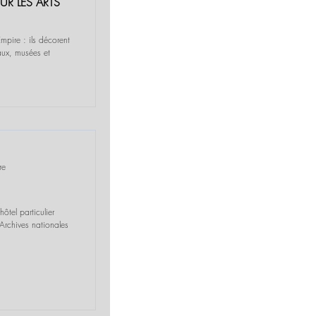
UR LES ARTS
Empire : ils décorent
ux, musées et
re
ôtel particulier
 Archives nationales