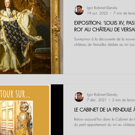
Igor Robinet-Slansky
19 oct. 2022
7 min de lectu
EXPOSITION: ‘LOUIS XV, PA
ROI’ AU CHÂTEAU DE VERSAI
Suivez-moi à la découverte de la nouvel
château de Versailles dédiée au roi Lou
Igor Robinet-Slansky
7 déc. 2021
2 min de lectu
LE CABINET DE LA PENDULE À
Retour aujourd’hui dans le Cabinet de 
du petit appartement du roi au château 