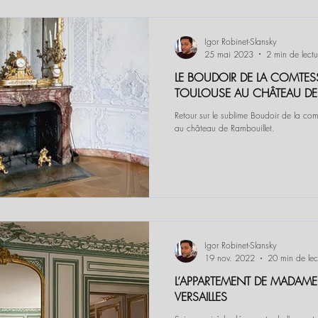
Igor Robinet-Slansky
25 mai 2023
2 min de lectu
LE BOUDOIR DE LA COMTES
TOULOUSE AU CHÂTEAU DE
Retour sur le sublime Boudoir de la co
au château de Rambouillet.
Igor Robinet-Slansky
19 nov. 2022
20 min de lec
L’APPARTEMENT DE MADAME
VERSAILLES