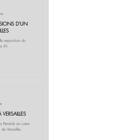
re
SSIONS D’UN
LLES
le exposition du
is XV.
re
 VERSAILLES
la Pendule au cœur
de Versailles.