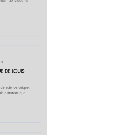
rtement de Madame
ure
E DE LOUIS
 de science unique,
dule astronomique