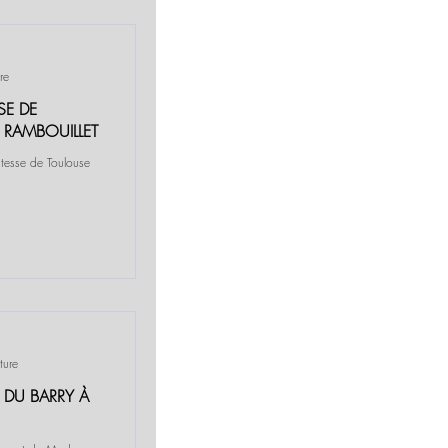
re
SE DE
 RAMBOUILLET
mtesse de Toulouse
ture
 DU BARRY À