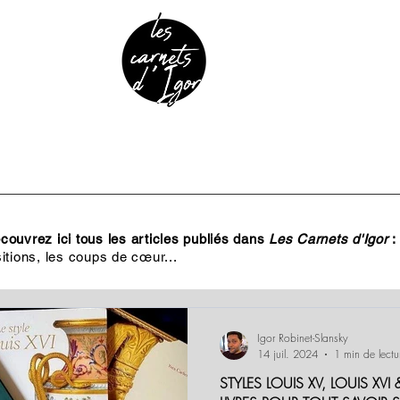
URE & PATRIMOINE
ANECDOTES
PODCAST
ouvrez ici tous les articles publiés dans
Les Carnets d'Igor
:
itions, les coups de cœur...
Igor Robinet-Slansky
14 juil. 2024
1 min de lectu
STYLES LOUIS XV, LOUIS XVI 