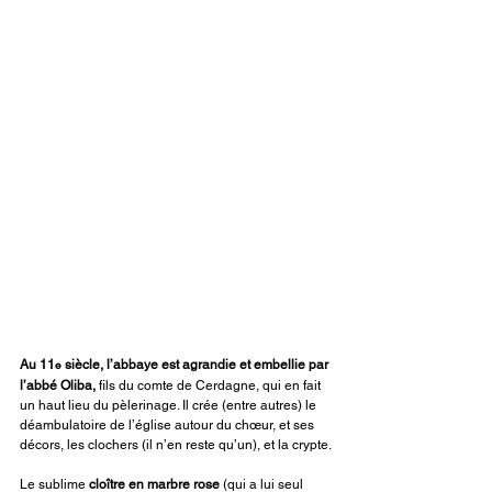
Au 11
 siècle, l’abbaye est agrandie et embellie par 
e
l’abbé Oliba,
 fils du comte de Cerdagne, qui en fait 
un haut lieu du pèlerinage. Il crée (entre autres) le 
déambulatoire de l’église autour du chœur, et ses 
décors, les clochers (il n’en reste qu’un), et la crypte.
Le sublime 
cloître en marbre rose
 (qui a lui seul 