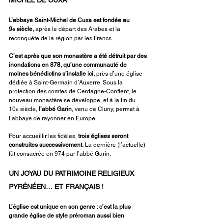
MICHEL DE CUXA
L’abbaye Saint-Michel de Cuxa est fondée au 
9
 siècle,
 après le départ des Arabes et la 
e
reconquête de la région par les Francs.
C’est après que son monastère a été détruit par des 
inondations en 878, qu’une communauté de 
moines bénédictins s’installe ici,
 près d’une église 
dédiée à Saint-Germain d’Auxerre. Sous la 
protection des comtes de Cerdagne-Conflent, le 
nouveau monastère se développe, et à la fin du 
10
 siècle, 
l’abbé Garin
, venu de Cluny, permet à 
e
l’abbaye de rayonner en Europe.
Pour accueillir les fidèles, 
trois églises seront 
construites successivement.
 La dernière (l’actuelle) 
fût consacrée en 974 par l’abbé Garin.
UN JOYAU DU PATRIMOINE RELIGIEUX 
PYRÉNÉEN… ET FRANÇAIS !
L’église est unique en son genre : c’est la plus 
grande église de style préroman aussi bien 