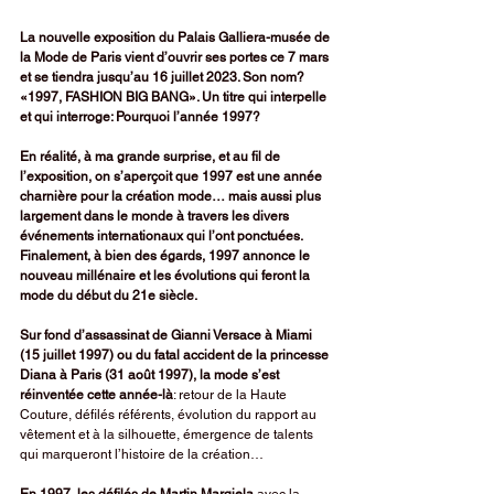
La nouvelle exposition du Palais Galliera-musée de 
la Mode de Paris vient d’ouvrir ses portes ce 7 mars 
et se tiendra jusqu’au 16 juillet 2023. Son nom? 
«1997, FASHION BIG BANG». Un titre qui interpelle 
et qui interroge: Pourquoi l’année 1997?
En réalité, à ma grande surprise, et au fil de 
l’exposition, on s’aperçoit que 1997 est une année 
charnière pour la création mode… mais aussi plus 
largement dans le monde à travers les divers 
événements internationaux qui l’ont ponctuées. 
Finalement, à bien des égards, 1997 annonce le 
nouveau millénaire et les évolutions qui feront la 
mode du début du 21e siècle.
Sur fond d’assassinat de Gianni Versace à Miami 
(15 juillet 1997) ou du fatal accident de la princesse 
Diana à Paris (31 août 1997), la mode s’est 
réinventée cette année-là
: retour de la Haute 
Couture, défilés référents, évolution du rapport au 
vêtement et à la silhouette, émergence de talents 
qui marqueront l’histoire de la création…