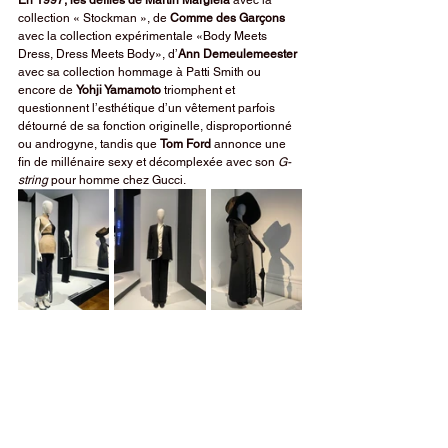
En 1997, les défilés de Martin Margiela
 avec la 
collection « Stockman », de 
Comme des Garçons 
avec la collection expérimentale «Body Meets 
Dress, Dress Meets Body», d’
Ann Demeulemeester
avec sa collection hommage à Patti Smith ou 
encore de 
Yohji Yamamoto
 triomphent et 
questionnent l’esthétique d’un vêtement parfois 
détourné de sa fonction originelle, disproportionné 
ou androgyne, tandis que 
Tom Ford 
annonce une 
fin de millénaire sexy et décomplexée avec son 
G-
string
 pour homme chez Gucci.